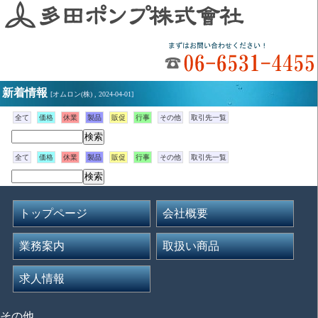
新着情報
[オムロン(株) , 2024-04-01]
全て
価格
休業
製品
販促
行事
その他
取引先一覧
全て
価格
休業
製品
販促
行事
その他
取引先一覧
トップページ
会社概要
業務案内
取扱い商品
求人情報
その他