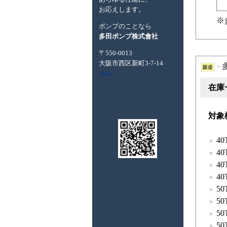
お応えします。
※
ポンプのことなら
多田ポンプ株式會社
〒550-0013
大阪市西区新町3-7-14
販促
*
map
在庫
対象
40
40
40
40
50
50
50
50