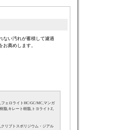
れない汚れが蓄積して濾過
をお薦めします。
フェロライトHC/GC/MC,マンガ
換樹脂,キレート樹脂,トヨライトZ,
オン,クリプトスポリジウム・ジアル