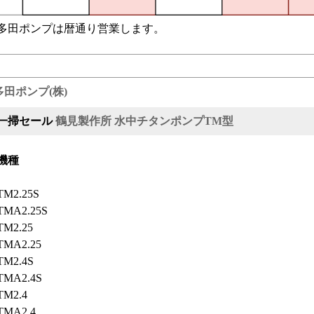
多田ポンプは暦通り営業します。
多田ポンプ(株)
一掃セール
鶴見製作所 水中チタンポンプTM型
機種
TM2.25S
TMA2.25S
TM2.25
TMA2.25
TM2.4S
TMA2.4S
TM2.4
TMA2.4