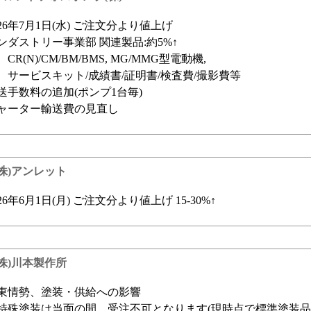
026年7月1日(水) ご注文分より値上げ
ンダストリー事業部 関連製品:約5%↑
R(N)/CM/BM/BMS, MG/MMG型電動機,
ービスキット/成績書/証明書/検査費/撮影費等
送手数料の追加(ポンプ1台毎)
ャーター輸送費の見直し
(株)アンレット
026年6月1日(月) ご注文分より値上げ 15-30%↑
(株)川本製作所
東情勢、塗装・供給への影響
特殊塗装は当面の間、受注不可となります(現時点で標準塗装品