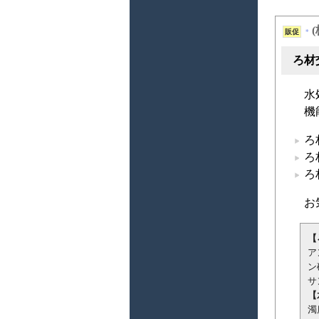
販促
*
ろ材
水
機
ろ
ろ
ろ
お
【
ア
ン
サ
【
濁