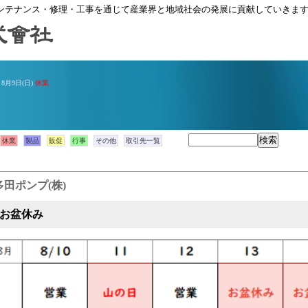
ンテナンス・修理・工事を通じて産業界と地域社会の発展に貢献していきま
報
8月9日(日)
休業
休業
製品
販促
行事
その他
取引先一覧
多田ポンプ(株)
6 お盆休み