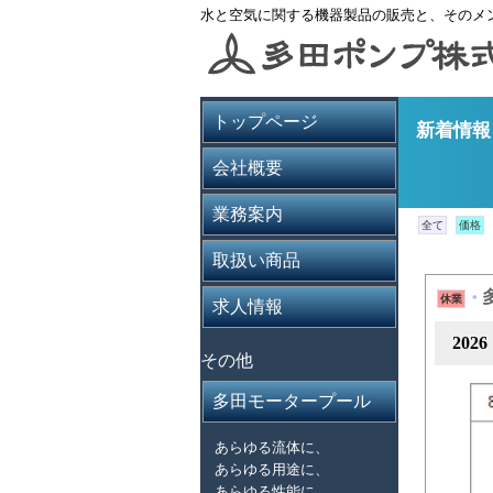
水と空気に関する機器製品の販売と、そのメ
トップページ
新着情
会社概要
業務案内
全て
価格
取扱い商品
休業
*
求人情報
202
その他
多田モータープール
あらゆる流体に、
あらゆる用途に、
あらゆる性能に、