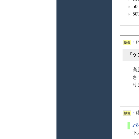
50
50
販促
*
「ケ
高
さ
り
販促
*
パ
下