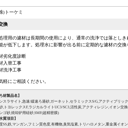
(株)トーケミ
交換
処理用の濾材は長期間の使用により、通常の洗浄では落としき
能が低下します。処理水に影響が出る前に定期的な濾材の交換
材劣化度診断
材入替工事
材洗浄工事
気軽にご相談ください。
ろ材製品名】
ンスラサイト,急速/緩速ろ過砂,ガーネット,セラミックスS/G,アクティブリック,
砂,トヨレックスF,ラジカルライトUC3/SC3,活性炭,アクティレジン,イオン交
ンゴ砂,焼却炉用硅砂,SMF(超精密膜)
水質項目】
度SS,鉄,マンガン,フミン質色度,有機物,臭気塩素,トリハロメタン,重金属イ