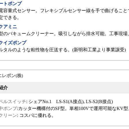
ートポンプ
電容量式センサー。フレキシブルセンサー線を手で曲げること
定できる。
クアミニ
型のバキュームクリーナー。吸引しながら排水可能。工事現場
クイズポンプ
ルタルのような粘性物を圧送する。(新明和工業より事業譲受)
エレポン(株)
紹介
ベルスイッチ
: シェアNo.1 LS-S1(A接点), LS-S2(B接点)
中ポンプ
:カッター機構付のSF型。単相100Vで運用可能なKV型
クリーン
: コスパに優れる。