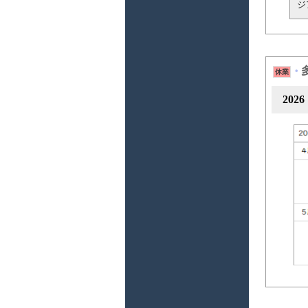
ジ
休業
*
20