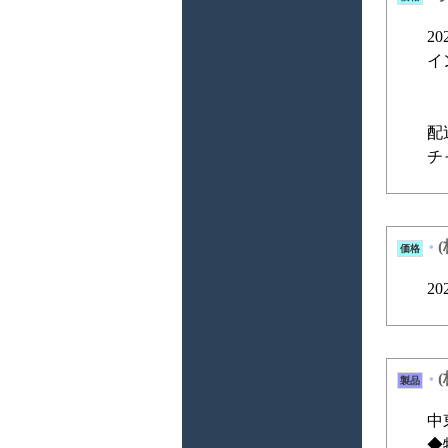
2
イ
C
サ
配
チ
価格
*
2
製品
*
中
◆