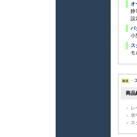
オ
静
設
バ
小
ス
モ
販促
*
商品
レ
水
ス