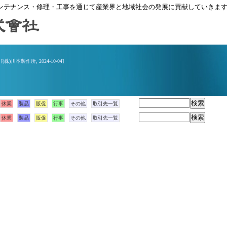
ンテナンス・修理・工事を通じて産業界と地域社会の発展に貢献していきま
報
[(株)川本製作所, 2024-10-04]
休業
製品
販促
行事
その他
取引先一覧
休業
製品
販促
行事
その他
取引先一覧