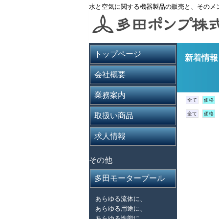
水と空気に関する機器製品の販売と、そのメ
トップページ
新着情
会社概要
業務案内
全て
価格
全て
価格
取扱い商品
求人情報
その他
多田モータープール
あらゆる流体に、
あらゆる用途に、
あらゆる性能に、