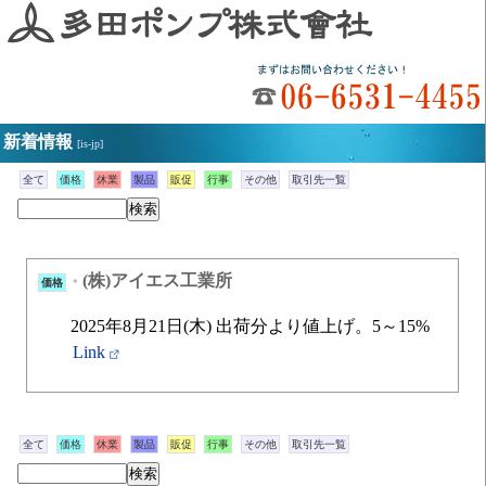
新着情報
[is-jp]
全て
価格
休業
製品
販促
行事
その他
取引先一覧
(株)アイエス工業所
価格
*
2025年8月21日(木) 出荷分より値上げ。5～15%
Link
全て
価格
休業
製品
販促
行事
その他
取引先一覧