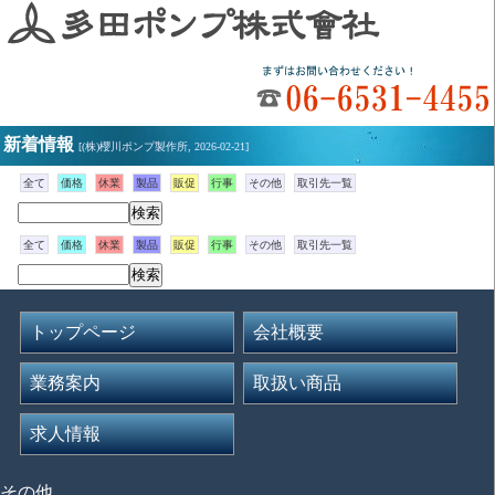
新着情報
[(株)櫻川ポンプ製作所, 2026-02-21]
全て
価格
休業
製品
販促
行事
その他
取引先一覧
全て
価格
休業
製品
販促
行事
その他
取引先一覧
トップページ
会社概要
業務案内
取扱い商品
求人情報
その他