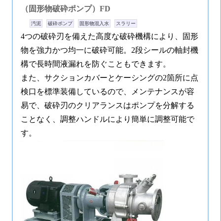
（固形物破砕ポンプ）FD
汚泥
破砕ポンプ
固形物混入水
スラリー
4つの破砕刃を備えた高度な破砕機構により、固形
物を強力かつ均一に破砕可能。2段シールの軸封機
構で長時間液漏れを防ぐこともできます。
また、サクションカバーとケーシングの2箇所に点
検口を標準装備しているので、メンテナンスが容
易で、破砕刃のクリアランスはポンプを分解する
ことなく、調整ハンドルにより簡単に調整可能で
す。