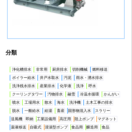
分類
浄化槽排水
非常用
厨房排水
切削機械
燃料移送
ボイラー給水
井戸水取水
汚泥
雨水・湧水排水
洗浄残水排水
産業排水
化学液
洗浄
呼水
クーリングタワー
汚物排水
融雪
冷温水循環
かんがい
噴水
工場用水
散水
海水
洗浄機
土木工事の排水
脱水
一般給水
給湯
畜産
固形物混入水
スラリー
送風機
即納
工業設備用
高圧用
陸上ポンプ
マグネット
薬液移送
自吸式
浸漬型ポンプ
食品用
醸造用
食品