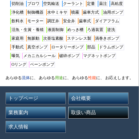
切削油
ブロワ
空気輸送
クーラント
定量
薬注
高粘度
浄化槽
制御機器
水中ミキサ
噴霧
歯車方式
油用ポンプ
飲料水
モーター
調圧弁
安全弁
歯車式
ダイアフラム
活魚・生簀・養殖
液面制御
めっき槽
ろ過装置
逆洗
家庭用
無脈動
次亜塩素酸
ステンレス製
渦巻きポンプ
手動式
真空ポンプ
ロータリーポンプ
部品
ドラムポンプ
曝気
メカニカルシール
破砕ポンプ
マグネットポンプ
Oリング
ベーンポンプ
あらゆる
流体
に、 あらゆる
用途
に、 あらゆる
性能
に、 お応えします。
トップページ
会社概要
業務案内
取扱い商品
求人情報