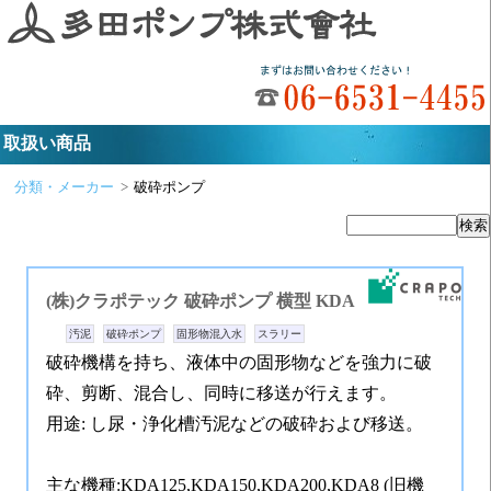
取扱い商品
分類・メーカー
破砕ポンプ
(株)クラポテック
破砕ポンプ 横型 KDA
汚泥
破砕ポンプ
固形物混入水
スラリー
破砕機構を持ち、液体中の固形物などを強力に破
砕、剪断、混合し、同時に移送が行えます。
用途: し尿・浄化槽汚泥などの破砕および移送。
主な機種:KDA125,KDA150,KDA200,KDA8 (旧機